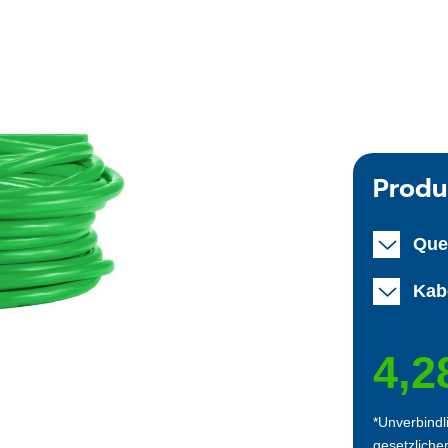
Produ
Que
Kab
4,2
*Unverbindl
gesetzliche