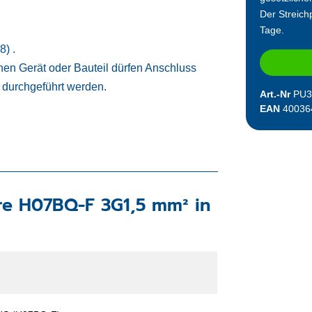
Der Streichp
Tage.
) .
chen Gerät oder Bauteil dürfen Anschluss
ft durchgeführt werden.
Art.-Nr
PU3
EAN
40036
re H07BQ-F 3G1,5 mm² in