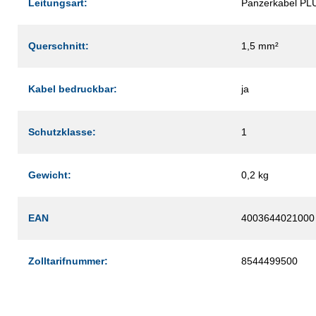
Leitungsart:
Panzerkabel PL
Querschnitt:
1,5 mm²
Kabel bedruckbar:
ja
Schutzklasse:
1
Gewicht:
0,2 kg
EAN
4003644021000
Zolltarifnummer:
8544499500