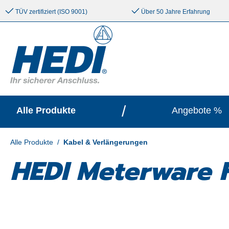
e springen
Zur Hauptnavigation springen
TÜV zertifiziert (ISO 9001)
Über 50 Jahre Erfahrung
/
Alle Produkte
Angebote %
Alle Produkte
/
Kabel & Verlängerungen
HEDI Meterware 