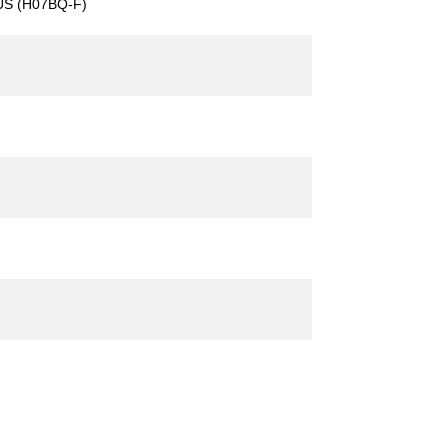
US (H07BQ-F)