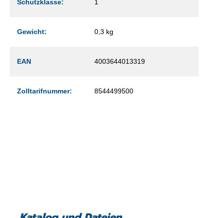
Schutzklasse:
1
Gewicht:
0,3 kg
EAN
4003644013319
Zolltarifnummer:
8544499500
Katalog und Dateien