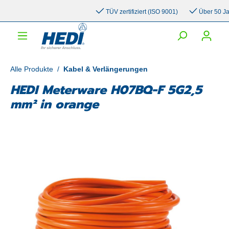
inhalt springen
TÜV zertifiziert (ISO 9001)
Über 50 Jahre
Alle Produkte
/
Kabel & Verlängerungen
HEDI Meterware H07BQ-F 5G2,5
mm² in orange