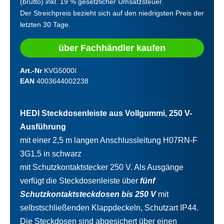
(brutto) inkl. 19 % gesetzlicher Umsatzsteuer.
Der Streichpreis bezieht sich auf den niedrigsten Preis der
letzten 30 Tage.
über Fachhändler kaufen
Art.-Nr
KVG5000I
EAN
4003644002238
HEDI Steckdosenleiste aus Vollgummi, 250 V-
Ausführung
mit einer 2,5 m langen Anschlussleitung H07RN-F
3G1,5 in schwarz
mit Schutzkontaktstecker 250 V. Als Ausgänge
verfügt die Steckdosenleiste über
fünf
Schutzkontaktsteckdosen bis 250 V
mit
selbstschließenden Klappdeckeln, Schutzart IP44.
Die Steckdosen sind abgesichert über einen