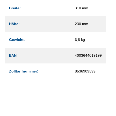
Breite:
310 mm
Höhe:
230 mm
Gewicht:
6,8 kg
EAN
4003644019199
Zolltarifnummer:
8536909599