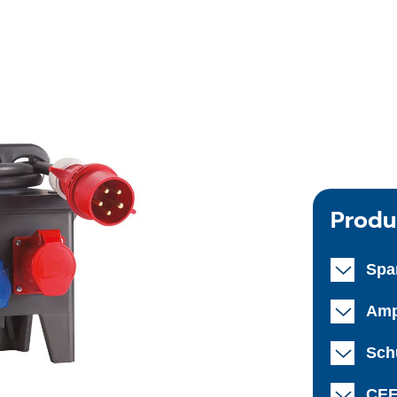
Produ
Spa
Amp
Schu
CEE