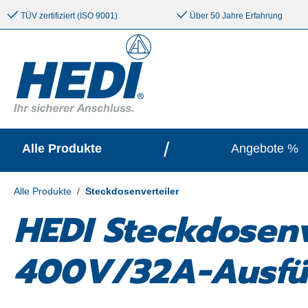
e springen
Zur Hauptnavigation springen
TÜV zertifiziert (ISO 9001)
Über 50 Jahre Erfahrung
/
Alle Produkte
Angebote %
Alle Produkte
/
Steckdosenverteiler
HEDI Steckdosenv
400V/32A-Ausfü