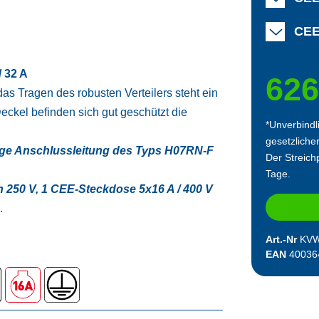
CEE
 32 A
626
s Tragen des robusten Verteilers steht ein
eckel befinden sich gut geschützt die
*Unverbindl
gesetzliche
ange Anschlussleitung des Typs H07RN-F
Der Streichp
Tage.
 250 V, 1 CEE-Steckdose 5x16 A / 400 V
.
Art.-Nr
KVW
EAN
40036