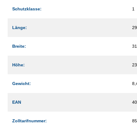
Schutzklasse:
1
Länge:
2
Breite:
3
Höhe:
2
Gewicht:
8,
EAN
40
Zolltarifnummer:
85