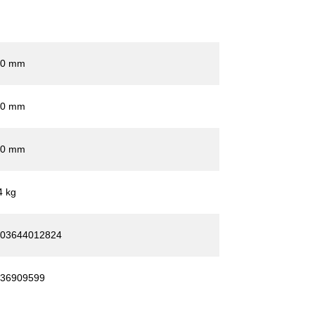
90 mm
10 mm
30 mm
4 kg
03644012824
36909599