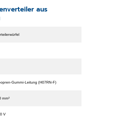
enverteiler aus
g
rteilerwürfel
opren-Gummi-Leitung (H07RN-F)
0 mm²
0 V