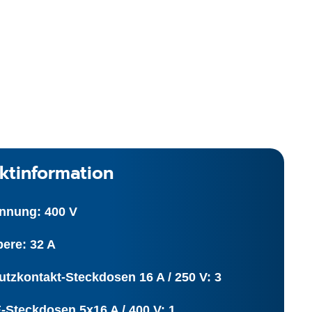
ktinformation
nnung: 400 V
ere: 32 A
tzkontakt-Steckdosen 16 A / 250 V: 3
-Steckdosen 5x16 A / 400 V: 1