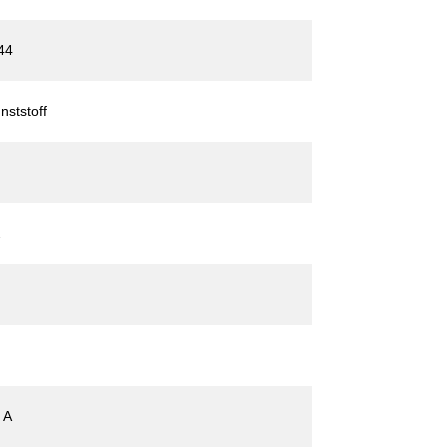
44
nststoff
2
 A