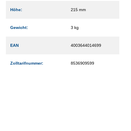
Höhe:
215 mm
Gewicht:
3 kg
EAN
4003644014699
Zolltarifnummer:
8536909599