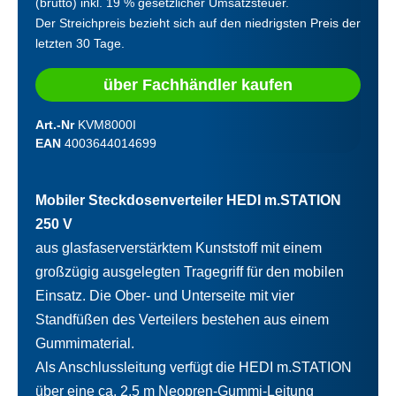
(brutto) inkl. 19 % gesetzlicher Umsatzsteuer.
Der Streichpreis bezieht sich auf den niedrigsten Preis der
letzten 30 Tage.
über Fachhändler kaufen
Art.-Nr
KVM8000I
EAN
4003644014699
Mobiler Steckdosenverteiler HEDI m.STATION
250 V
aus glasfaserverstärktem Kunststoff mit einem
großzügig ausgelegten Tragegriff für den mobilen
Einsatz. Die Ober- und Unterseite mit vier
Standfüßen des Verteilers bestehen aus einem
Gummimaterial.
Als Anschlussleitung verfügt die HEDI m.STATION
über eine ca. 2,5 m Neopren-Gummi-Leitung