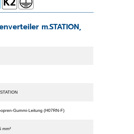
enverteiler m.STATION,
.STATION
opren-Gummi-Leitung (H07RN-F)
5 mm²