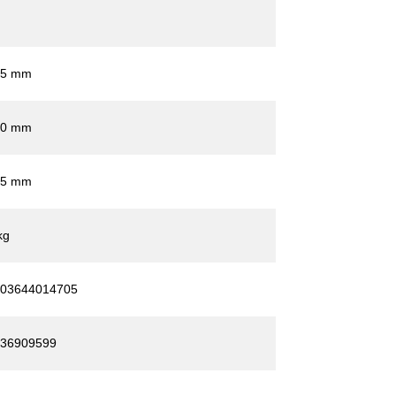
25 mm
00 mm
15 mm
kg
03644014705
36909599