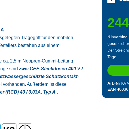
244
 A
*Unverbindl
sgelegten Tragegriff für den mobilen
gesetzliche
Verteilers bestehen aus einem
Der Streichp
Tage.
ne ca. 2,5 m Neopren-Gummi-Leitung
änge sind
zwei CEE-Steckdosen 400 V /
ritzwassergeschützte Schutzkontakt-
Art.-Nr
KVM
l vorhanden. Außerdem ist diese
EAN
40036
r (RCD) 40 / 0,03A, Typ A
.