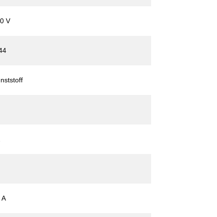
0 V
44
nststoff
2
 A