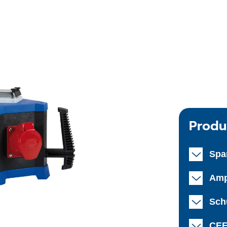
Produ
Spa
Amp
Schu
CEE