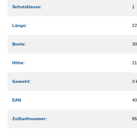
Schutzklasse:
1
Länge:
2
Breite:
3
Höhe:
2
Gewicht:
3 
EAN
40
Zolltarifnummer:
85