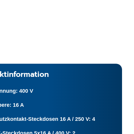
ktinformation
nnung: 400 V
ere: 16 A
tzkontakt-Steckdosen 16 A / 250 V: 4
-Steckdosen 5x16 A / 400 V: 2