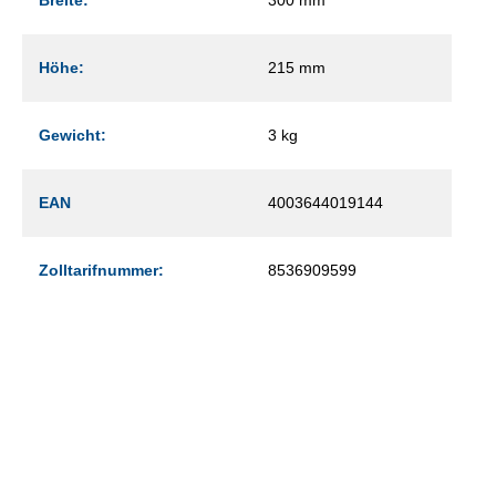
Höhe:
215 mm
Gewicht:
3 kg
EAN
4003644019144
Zolltarifnummer:
8536909599