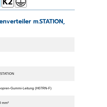
enverteiler m.STATION,
.STATION
opren-Gummi-Leitung (H07RN-F)
0 mm²