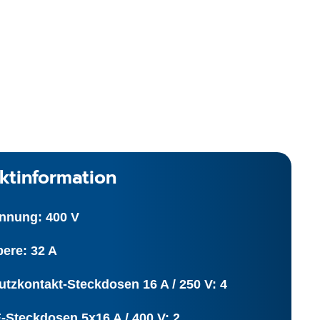
ktinformation
nnung: 400 V
ere: 32 A
tzkontakt-Steckdosen 16 A / 250 V: 4
-Steckdosen 5x16 A / 400 V: 2