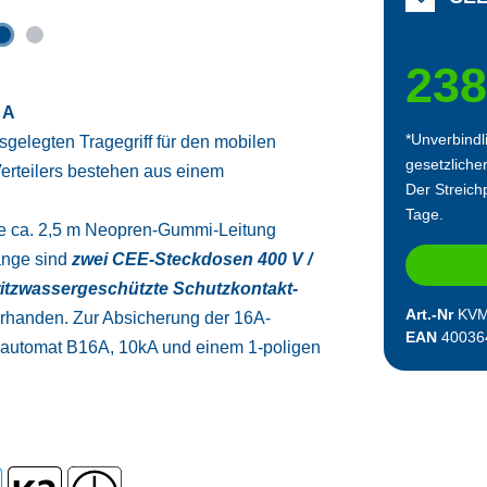
238
 A
*Unverbindl
sgelegten Tragegriff für den mobilen
gesetzliche
Verteilers bestehen aus einem
Der Streichp
Tage.
ne ca. 2,5 m Neopren-Gummi-Leitung
änge sind
zwei CEE-Steckdosen 400 V /
ritzwassergeschützte Schutzkontakt-
Art.-Nr
KVM
rhanden. Zur Absicherung der 16A-
EAN
40036
gsautomat B16A, 10kA und einem 1-poligen