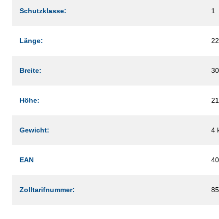
Schutzklasse:
1
Länge:
2
Breite:
3
Höhe:
2
Gewicht:
4 
EAN
40
Zolltarifnummer:
85