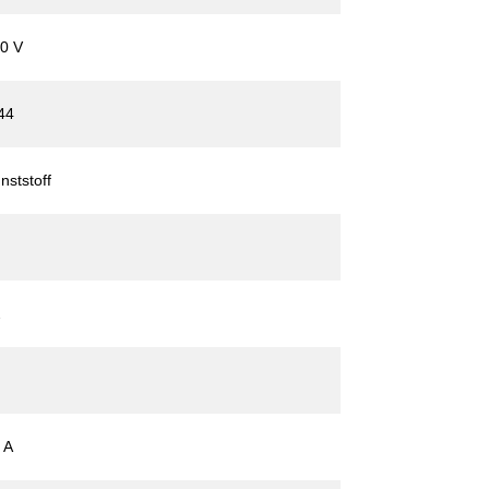
0 V
44
nststoff
2
 A