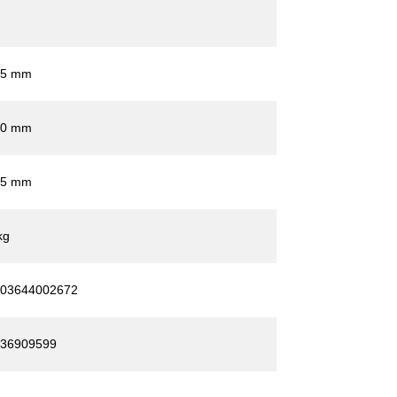
25 mm
00 mm
15 mm
kg
03644002672
36909599