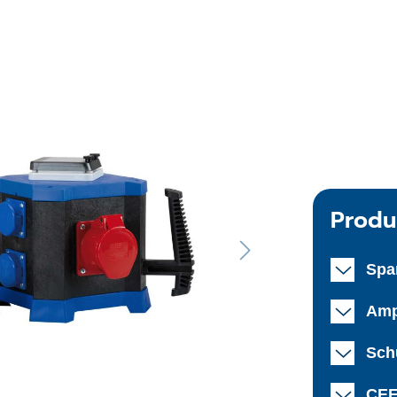
Produ
Spa
Amp
Schu
CEE