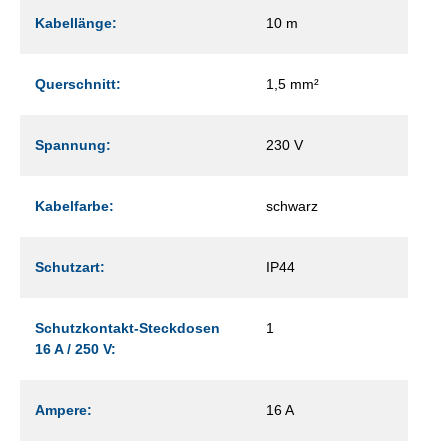
Kabellänge:
10 m
Querschnitt:
1,5 mm²
Spannung:
230 V
Kabelfarbe:
schwarz
Schutzart:
IP44
Schutzkontakt-Steckdosen
1
16 A / 250 V:
Ampere:
16 A