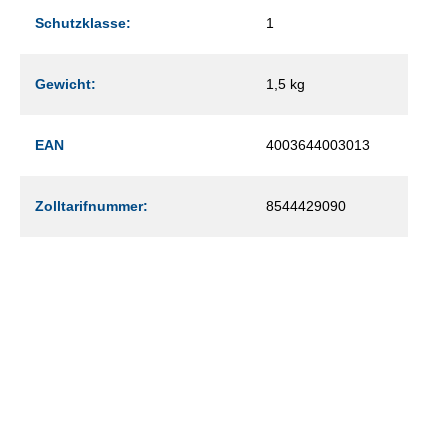
Schutzklasse:
1
Gewicht:
1,5 kg
EAN
4003644003013
Zolltarifnummer:
8544429090