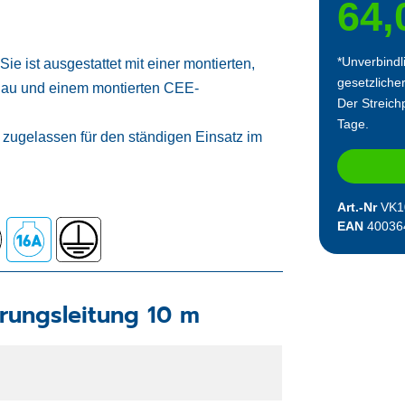
64,
*Unverbindl
ist ausgestattet mit einer montierten,
gesetzliche
lau und einem montierten CEE-
Der Streichp
Tage.
zugelassen für den ständigen Einsatz im
Art.-Nr
VK1
EAN
40036
rungsleitung 10 m