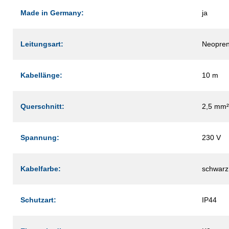
Made in Germany:
ja
Leitungsart:
Neopren
Kabellänge:
10 m
Querschnitt:
2,5 mm²
Spannung:
230 V
Kabelfarbe:
schwarz
Schutzart:
IP44