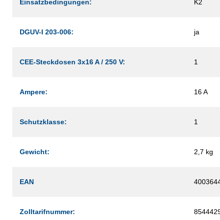
Einsatzbedingungen:
K2
DGUV-I 203-006:
ja
CEE-Steckdosen 3x16 A / 250 V:
1
Ampere:
16 A
Schutzklasse:
1
Gewicht:
2,7 kg
EAN
400364
Zolltarifnummer:
854442