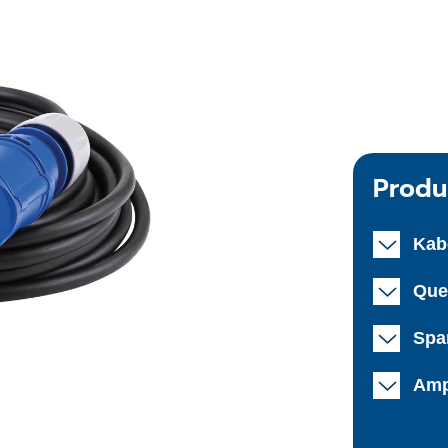
Produ
Kab
Que
Spa
Amp