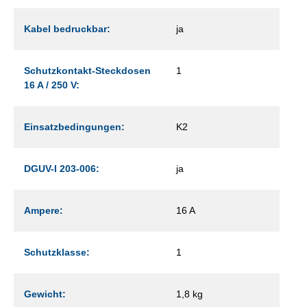
Kabel bedruckbar:
ja
Schutzkontakt-Steckdosen
1
16 A / 250 V:
Einsatzbedingungen:
K2
DGUV-I 203-006:
ja
Ampere:
16 A
Schutzklasse:
1
Gewicht:
1,8 kg