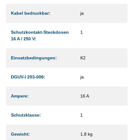
Kabel bedruckbar:
ja
Schutzkontakt-Steckdosen
1
16 A / 250 V:
Einsatzbedingungen:
K2
DGUV-I 203-006:
ja
Ampere:
16 A
Schutzklasse:
1
Gewicht:
1,8 kg