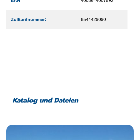
EAN
4003644007592
Zolltarifnummer:
8544429090
Katalog und Dateien