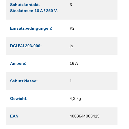
Schutzkontakt-
3
Steckdosen 16 A / 250 V:
Einsatzbedingungen:
K2
DGUV-I 203-006:
ja
Ampere:
16 A
Schutzklasse:
1
Gewicht:
4,3 kg
EAN
4003644003419