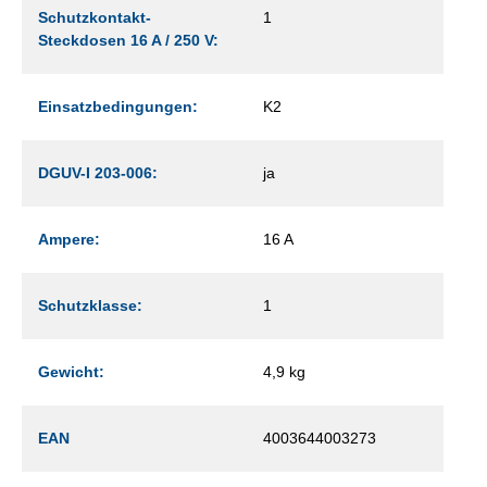
Schutzkontakt-
1
Steckdosen 16 A / 250 V:
Einsatzbedingungen:
K2
DGUV-I 203-006:
ja
Ampere:
16 A
Schutzklasse:
1
Gewicht:
4,9 kg
EAN
4003644003273