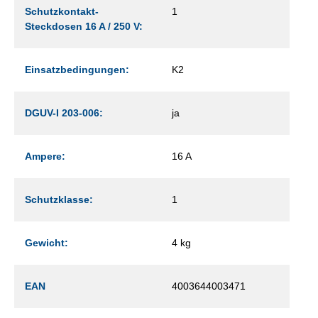
Schutzkontakt-
1
Steckdosen 16 A / 250 V:
Einsatzbedingungen:
K2
DGUV-I 203-006:
ja
Ampere:
16 A
Schutzklasse:
1
Gewicht:
4 kg
EAN
4003644003471