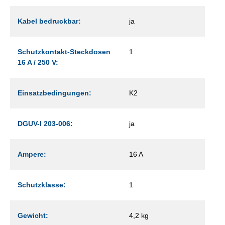
Kabel bedruckbar:
ja
Schutzkontakt-Steckdosen
1
16 A / 250 V:
Einsatzbedingungen:
K2
DGUV-I 203-006:
ja
Ampere:
16 A
Schutzklasse:
1
Gewicht:
4,2 kg