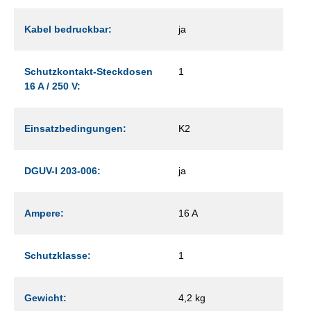
Kabel bedruckbar:
ja
Schutzkontakt-Steckdosen
1
16 A / 250 V:
Einsatzbedingungen:
K2
DGUV-I 203-006:
ja
Ampere:
16 A
Schutzklasse:
1
Gewicht:
4,2 kg