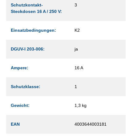
Schutzkontakt-
3
Steckdosen 16 A / 250 V:
Einsatzbedingungen:
K2
DGUV-I 203-006:
ja
Ampere:
16 A
Schutzklasse:
1
Gewicht:
1,3 kg
EAN
4003644003181