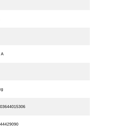
2
 A
kg
03644015306
44429090