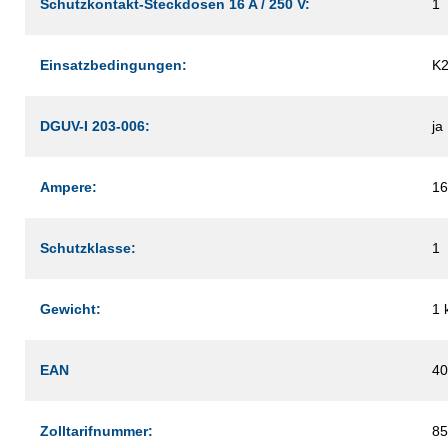
Schutzkontakt-Steckdosen 16 A / 250 V:
1
Einsatzbedingungen:
K
DGUV-I 203-006:
ja
Ampere:
16
Schutzklasse:
1
Gewicht:
1 
EAN
40
Zolltarifnummer:
85