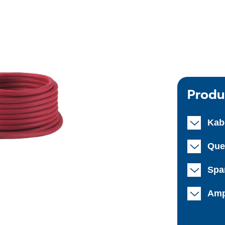
Produ
Kab
Que
Spa
Amp