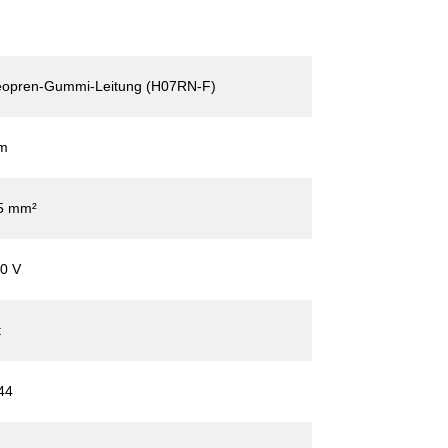
opren-Gummi-Leitung (H07RN-F)
m
5 mm²
0 V
t
44