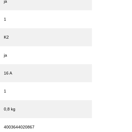
ja
1
K2
ja
16 A
1
0,8 kg
4003644020867