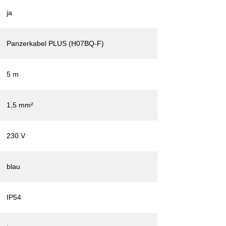
ja
Panzerkabel PLUS (H07BQ-F)
5 m
1,5 mm²
230 V
blau
IP54