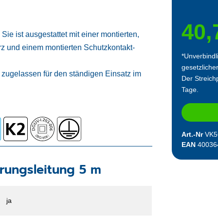
40,
e ist ausgestattet mit einer montierten,
z und einem montierten Schutzkontakt-
*Unverbindl
gesetzliche
zugelassen für den ständigen Einsatz im
Der Streichp
Tage.
Art.-Nr
VK5
EAN
40036
rungsleitung 5 m
ja