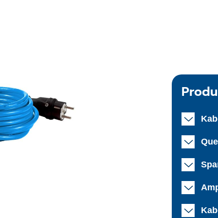
Produ
Kab
Que
Spa
Amp
Kab