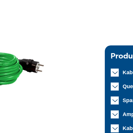
Produ
Kab
Que
Spa
Amp
Kab