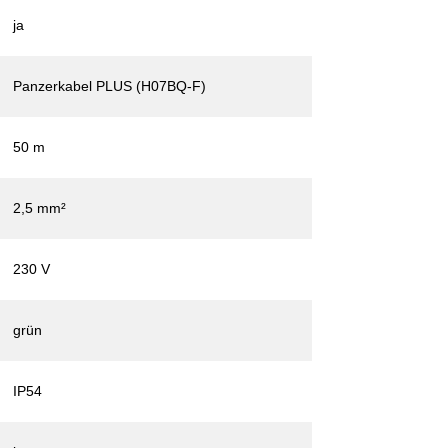
ja
Panzerkabel PLUS (H07BQ-F)
50 m
2,5 mm²
230 V
grün
IP54