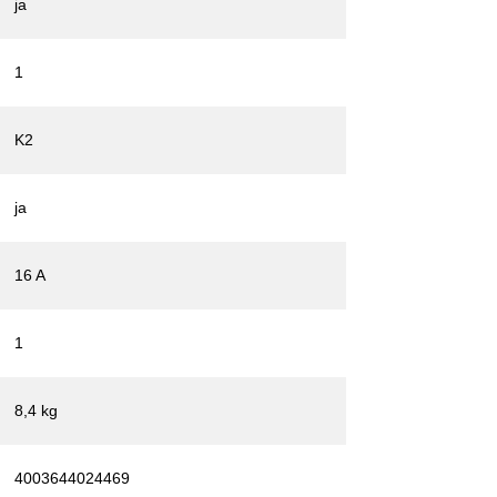
ja
1
K2
ja
16 A
1
8,4 kg
4003644024469