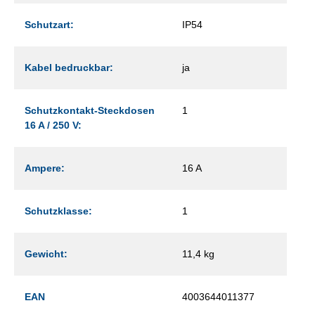
Schutzart:
IP54
Kabel bedruckbar:
ja
Schutzkontakt-Steckdosen
1
16 A / 250 V:
Ampere:
16 A
Schutzklasse:
1
Gewicht:
11,4 kg
EAN
4003644011377