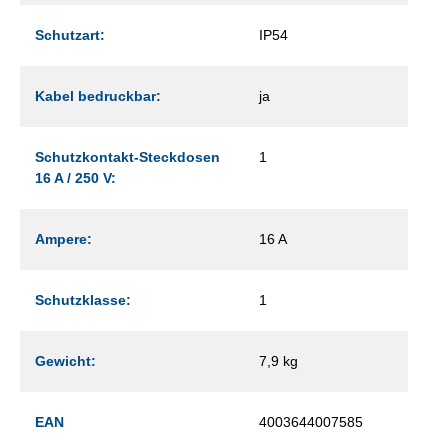
Schutzart:
IP54
Kabel bedruckbar:
ja
Schutzkontakt-Steckdosen
1
16 A / 250 V:
Ampere:
16 A
Schutzklasse:
1
Gewicht:
7,9 kg
EAN
4003644007585