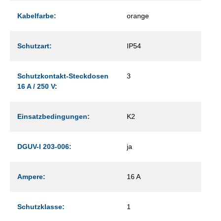
Kabelfarbe:
orange
Schutzart:
IP54
Schutzkontakt-Steckdosen
3
16 A / 250 V:
Einsatzbedingungen:
K2
DGUV-I 203-006:
ja
Ampere:
16 A
Schutzklasse:
1