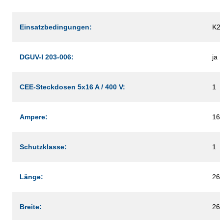
Einsatzbedingungen:
K
DGUV-I 203-006:
ja
CEE-Steckdosen 5x16 A / 400 V:
1
Ampere:
16
Schutzklasse:
1
Länge:
2
Breite:
2