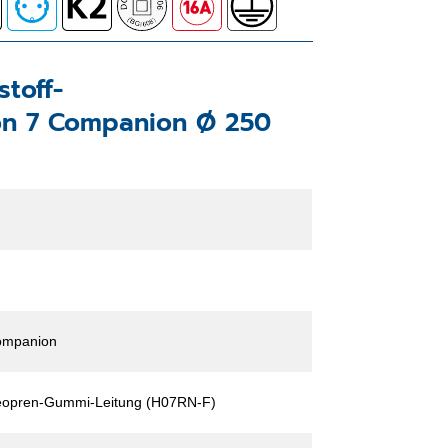
stoff-
on 7 Companion Ø 250
ompanion
opren-Gummi-Leitung (H07RN-F)