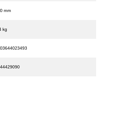
70 mm
4 kg
03644023493
44429090