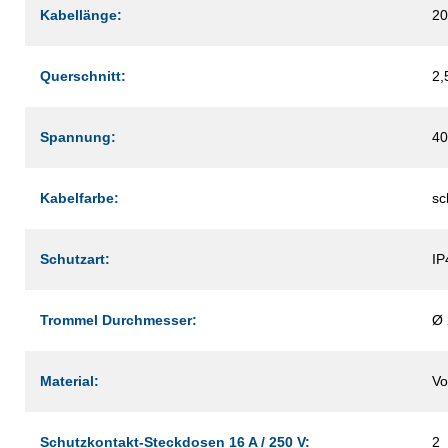
Kabellänge:
20
Querschnitt:
2,
Spannung:
40
Kabelfarbe:
sc
Schutzart:
IP
Trommel Durchmesser:
Ø
Material:
Vo
Schutzkontakt-Steckdosen 16 A / 250 V:
2