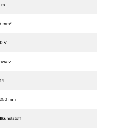
 m
5 mm²
0 V
hwarz
44
 250 mm
llkunststoff