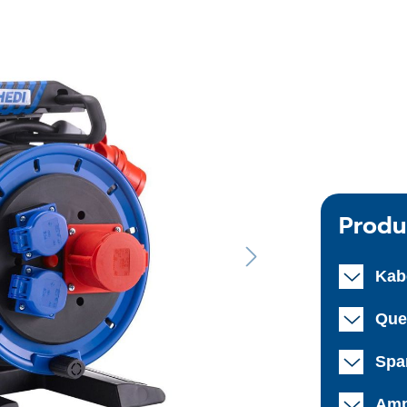
Produ
Kab
Que
Spa
Amp