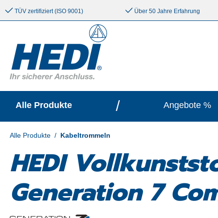
e springen
Zur Hauptnavigation springen
TÜV zertifiziert (ISO 9001)
Über 50 Jahre Erfahrung
/
Alle Produkte
Angebote %
Alle Produkte
/
Kabeltrommeln
HEDI Vollkunstst
Generation 7 Co