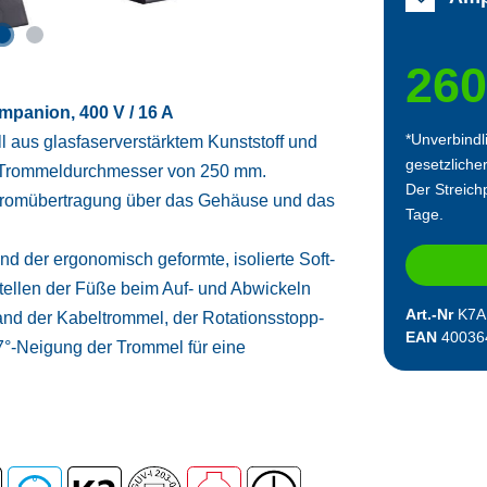
260
mpanion, 400 V / 16 A
*Unverbindl
l aus glasfaserverstärktem Kunststoff und
gesetzliche
em Trommeldurchmesser von 250 mm.
Der Streichp
 Stromübertragung über das Gehäuse und das
Tage.
d der ergonomisch geformte, isolierte Soft-
ufstellen der Füße beim Auf- und Abwickeln
Art.-Nr
K7A
and der Kabeltrommel, der Rotationsstopp-
EAN
40036
 7°-Neigung der Trommel für eine