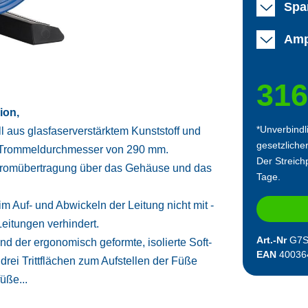
Spa
Amp
316
ion,
*Unverbindl
l aus glasfaserverstärktem Kunststoff und
gesetzliche
em Trommeldurchmesser von 290 mm.
Der Streichp
 Stromübertragung über das Gehäuse und das
Tage.
m Auf- und Abwickeln der Leitung nicht mit -
eitungen verhindert.
Art.-Nr
G7
d der ergonomisch geformte, isolierte Soft-
EAN
40036
 drei Trittflächen zum Aufstellen der Füße
üße...