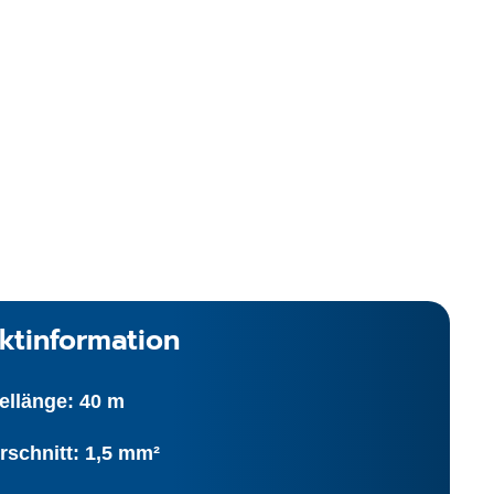
ktinformation
ellänge: 40 m
rschnitt: 1,5 mm²