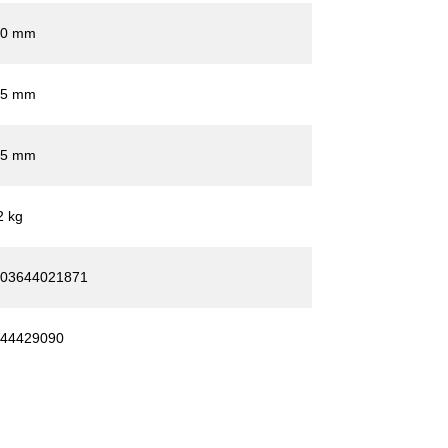
60 mm
05 mm
15 mm
2 kg
03644021871
44429090