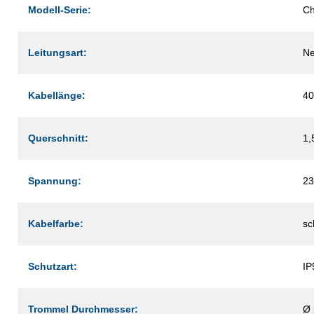
Modell-Serie:
C
Leitungsart:
Ne
Kabellänge:
40
Querschnitt:
1,
Spannung:
23
Kabelfarbe:
sc
Schutzart:
IP
Trommel Durchmesser:
Ø