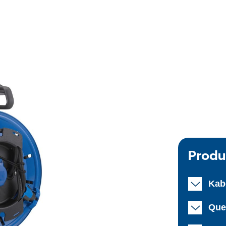
Produ
Kab
Que