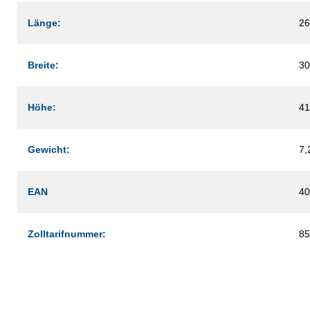
Länge:
2
Breite:
3
Höhe:
4
Gewicht:
7,
EAN
40
Zolltarifnummer:
85