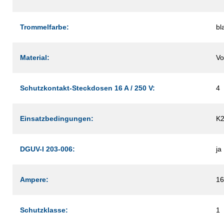
Trommelfarbe:
bl
Material:
Vo
Schutzkontakt-Steckdosen 16 A / 250 V:
4
Einsatzbedingungen:
K
DGUV-I 203-006:
ja
Ampere:
16
Schutzklasse:
1