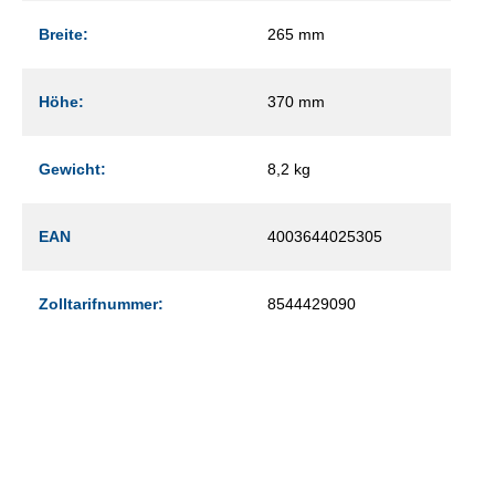
Breite:
265 mm
Höhe:
370 mm
Gewicht:
8,2 kg
EAN
4003644025305
Zolltarifnummer:
8544429090