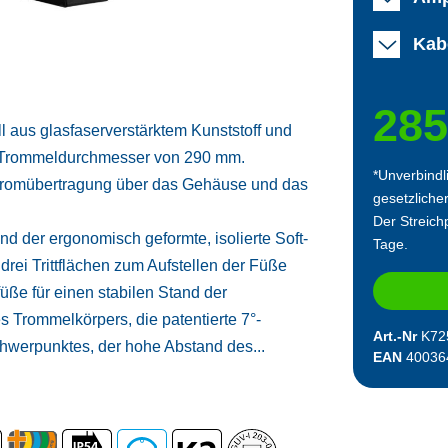
Kab
285
l aus glasfaserverstärktem Kunststoff und
em Trommeldurchmesser von 290 mm.
*Unverbindl
 Stromübertragung über das Gehäuse und das
gesetzliche
Der Streichp
d der ergonomisch geformte, isolierte Soft-
Tage.
 drei Trittflächen zum Aufstellen der Füße
üße für einen stabilen Stand der
s Trommelkörpers, die patentierte 7°-
Art.-Nr
K72
hwerpunktes, der hohe Abstand des...
EAN
40036