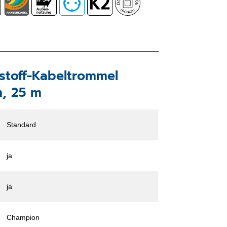
tstoff-Kabeltrommel
, 25 m
Standard
ja
ja
Champion