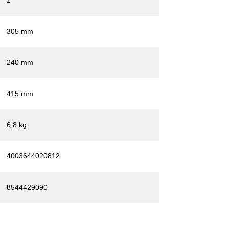
305 mm
240 mm
415 mm
6,8 kg
4003644020812
8544429090