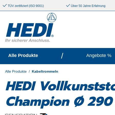
e springen
Zur Hauptnavigation springen
TÜV zertifiziert (ISO 9001)
Über 50 Jahre Erfahrung
/
Alle Produkte
Angebote %
Alle Produkte
/
Kabeltrommeln
HEDI Vollkunstst
Champion Ø 290