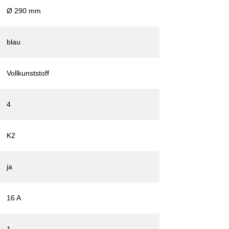
Ø 290 mm
blau
Vollkunststoff
4
K2
ja
16 A
1