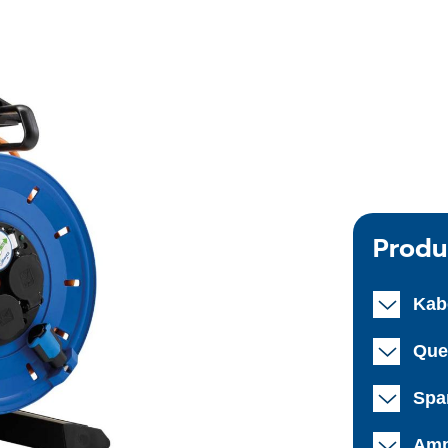
Produ
Kab
Que
Spa
Amp