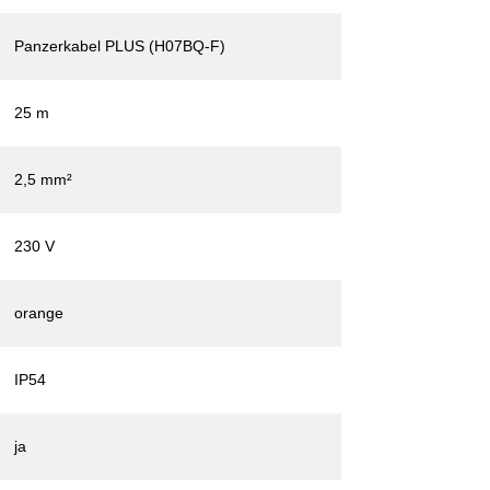
Panzerkabel PLUS (H07BQ-F)
25 m
2,5 mm²
230 V
orange
IP54
ja