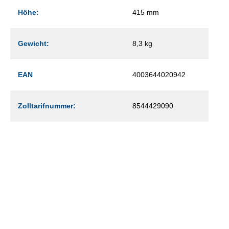
Höhe:
415 mm
Gewicht:
8,3 kg
EAN
4003644020942
Zolltarifnummer:
8544429090