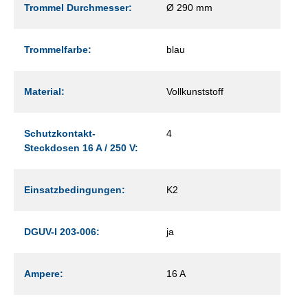
Trommel Durchmesser:
Ø 290 mm
Trommelfarbe:
blau
Material:
Vollkunststoff
Schutzkontakt-
4
Steckdosen 16 A / 250 V:
Einsatzbedingungen:
K2
DGUV-I 203-006:
ja
Ampere:
16 A