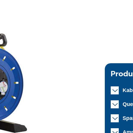
Produ
Kab
Que
Spa
Amp