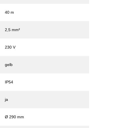
40 m
2,5 mm²
230 V
gelb
IP54
ja
Ø 290 mm