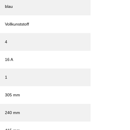
blau
Vollkunststoff
4
16 A
1
305 mm
240 mm