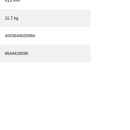
415 mm
11,7 kg
4003644020966
8544429090