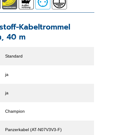
tstoff-Kabeltrommel
m, 40 m
Standard
ja
ja
Champion
Panzerkabel (AT-N07V3V3-F)