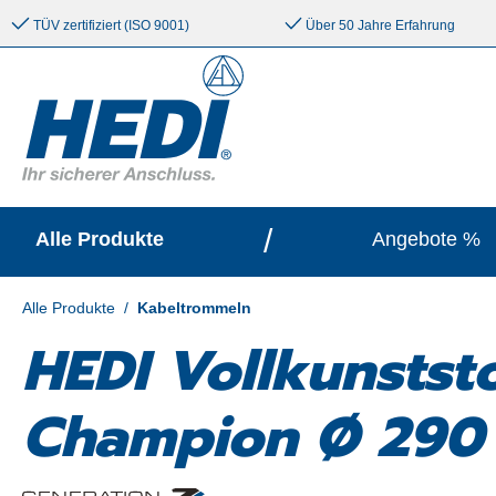
e springen
Zur Hauptnavigation springen
TÜV zertifiziert (ISO 9001)
Über 50 Jahre Erfahrung
/
Alle Produkte
Angebote %
Alle Produkte
/
Kabeltrommeln
HEDI Vollkunstst
Champion Ø 290