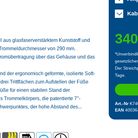
Kab
340
l aus glasfaserverstärktem Kunststoff und
em Trommeldurchmesser von 290 mm.
*Unverbindl
 Stromübertragung über das Gehäuse und das
gesetzliche
Der Streichp
d der ergonomisch geformte, isolierte Soft-
Tage.
 drei Trittflächen zum Aufstellen der Füße
üße für einen stabilen Stand der
s Trommelkörpers, die patentierte 7°-
Art.-Nr
K74
hwerpunktes, der hohe Abstand des...
EAN
40036