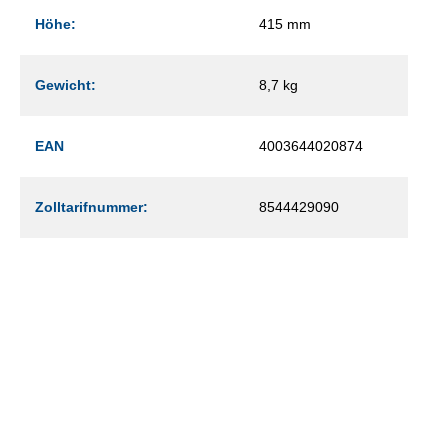
Höhe:
415 mm
Gewicht:
8,7 kg
EAN
4003644020874
Zolltarifnummer:
8544429090