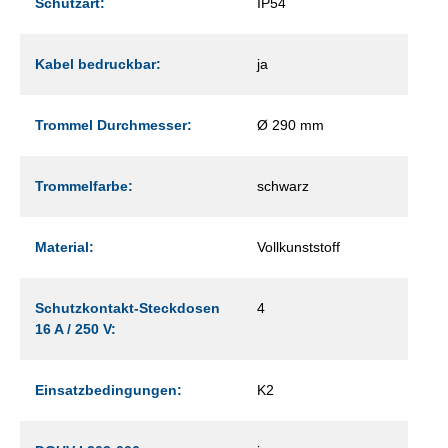
Schutzart:
IP54
Kabel bedruckbar:
ja
Trommel Durchmesser:
Ø 290 mm
Trommelfarbe:
schwarz
Material:
Vollkunststoff
Schutzkontakt-Steckdosen
4
16 A / 250 V:
Einsatzbedingungen:
K2