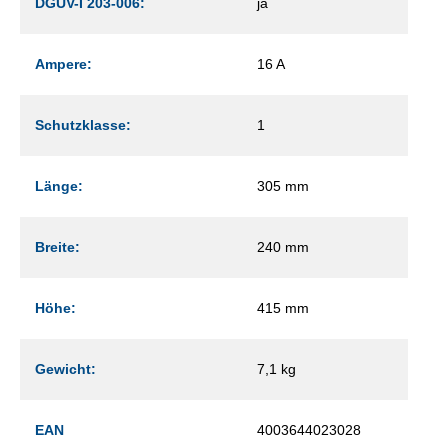
DGUV-I 203-006:
ja
Ampere:
16 A
Schutzklasse:
1
Länge:
305 mm
Breite:
240 mm
Höhe:
415 mm
Gewicht:
7,1 kg
EAN
4003644023028