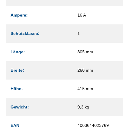
Ampere:
16 A
Schutzklasse:
1
Länge:
305 mm
Breite:
260 mm
Höhe:
415 mm
Gewicht:
9,3 kg
EAN
4003644023769