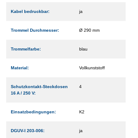
Kabel bedruckbar:
ja
Trommel Durchmesser:
Ø 290 mm
Trommelfarbe:
blau
Material:
Vollkunststoff
Schutzkontakt-Steckdosen
4
16 A / 250 V:
Einsatzbedingungen:
K2
DGUV-I 203-006:
ja