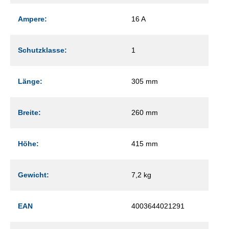
Ampere:
16 A
Schutzklasse:
1
Länge:
305 mm
Breite:
260 mm
Höhe:
415 mm
Gewicht:
7,2 kg
EAN
4003644021291