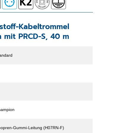
tstoff-Kabeltrommel
 mit PRCD-S, 40 m
andard
hampion
opren-Gummi-Leitung (H07RN-F)