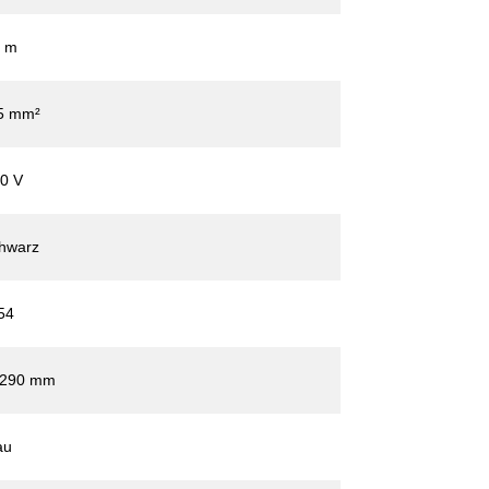
 m
5 mm²
0 V
hwarz
54
 290 mm
au