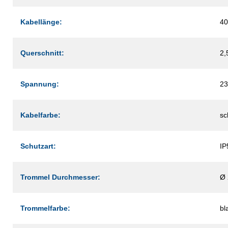
Kabellänge:
40
Querschnitt:
2,
Spannung:
23
Kabelfarbe:
sc
Schutzart:
IP
Trommel Durchmesser:
Ø
Trommelfarbe:
bl