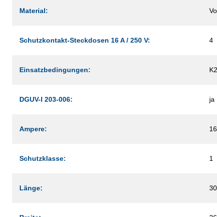
Material:
Vo
Schutzkontakt-Steckdosen 16 A / 250 V:
4
Einsatzbedingungen:
K
DGUV-I 203-006:
ja
Ampere:
16
Schutzklasse:
1
Länge:
3