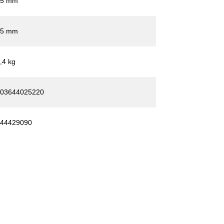
65 mm
15 mm
,4 kg
03644025220
44429090