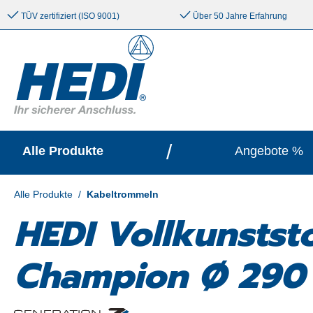
e springen
Zur Hauptnavigation springen
TÜV zertifiziert (ISO 9001)
Über 50 Jahre Erfahrung
/
Alle Produkte
Angebote %
Alle Produkte
/
Kabeltrommeln
HEDI Vollkunstst
Champion Ø 290 