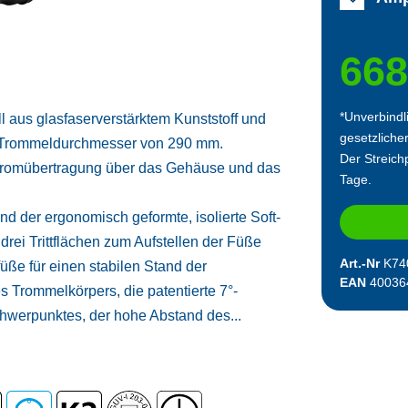
668
*Unverbindl
l aus glasfaserverstärktem Kunststoff und
gesetzliche
em Trommeldurchmesser von 290 mm.
Der Streichp
 Stromübertragung über das Gehäuse und das
Tage.
d der ergonomisch geformte, isolierte Soft-
 drei Trittflächen zum Aufstellen der Füße
Art.-Nr
K74
üße für einen stabilen Stand der
EAN
40036
s Trommelkörpers, die patentierte 7°-
hwerpunktes, der hohe Abstand des...