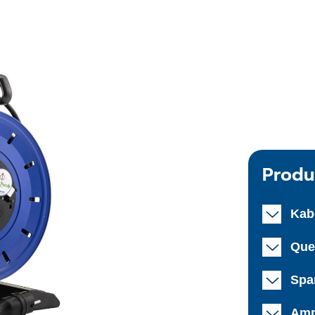
Produ
Kab
Que
Spa
Amp