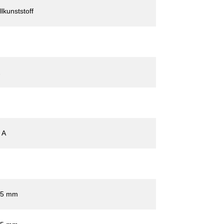
llkunststoff
2
 A
05 mm