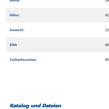
Breite:
2
Höhe:
4
Gewicht:
12
EAN
40
Zolltarifnummer:
85
Katalog und Dateien