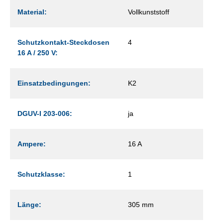
Material:
Vollkunststoff
Schutzkontakt-Steckdosen
4
16 A / 250 V:
Einsatzbedingungen:
K2
DGUV-I 203-006:
ja
Ampere:
16 A
Schutzklasse:
1
Länge:
305 mm