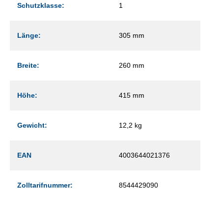
Schutzklasse:
1
Länge:
305 mm
Breite:
260 mm
Höhe:
415 mm
Gewicht:
12,2 kg
EAN
4003644021376
Zolltarifnummer:
8544429090