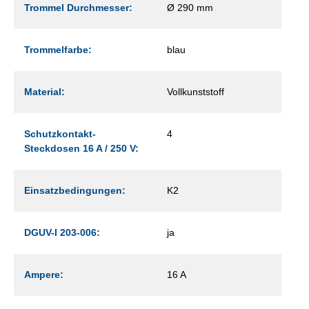
Trommel Durchmesser:
Ø 290 mm
Trommelfarbe:
blau
Material:
Vollkunststoff
Schutzkontakt-
4
Steckdosen 16 A / 250 V:
Einsatzbedingungen:
K2
DGUV-I 203-006:
ja
Ampere:
16 A