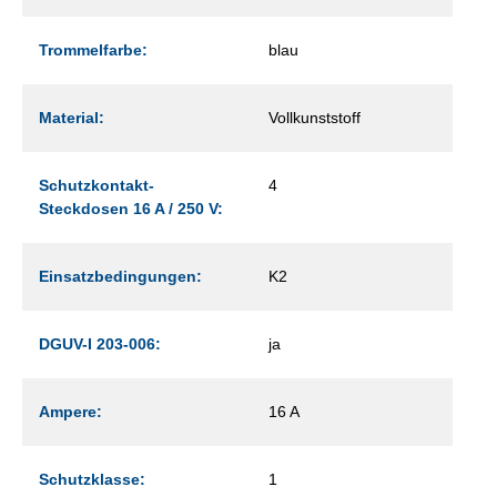
Trommelfarbe:
blau
Material:
Vollkunststoff
Schutzkontakt-
4
Steckdosen 16 A / 250 V:
Einsatzbedingungen:
K2
DGUV-I 203-006:
ja
Ampere:
16 A
Schutzklasse:
1