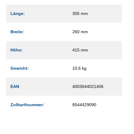
Länge:
305 mm
Breite:
260 mm
Höhe:
415 mm
Gewicht:
10,6 kg
EAN
4003644021406
Zolltarifnummer:
8544429090