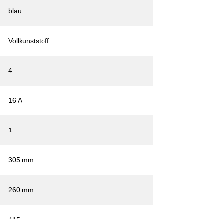
blau
Vollkunststoff
4
16 A
1
305 mm
260 mm