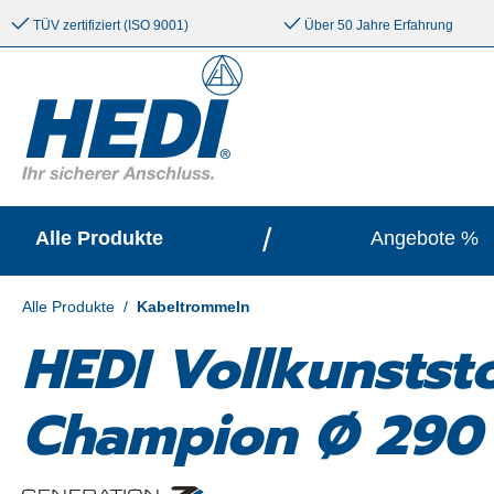
e springen
Zur Hauptnavigation springen
TÜV zertifiziert (ISO 9001)
Über 50 Jahre Erfahrung
/
Alle Produkte
Angebote %
Alle Produkte
/
Kabeltrommeln
HEDI Vollkunstst
Champion Ø 290 