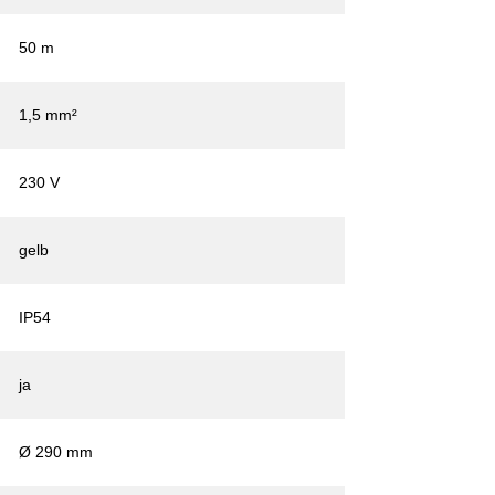
50 m
1,5 mm²
230 V
gelb
IP54
ja
Ø 290 mm