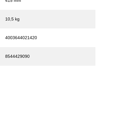
415 mm
10,5 kg
4003644021420
8544429090