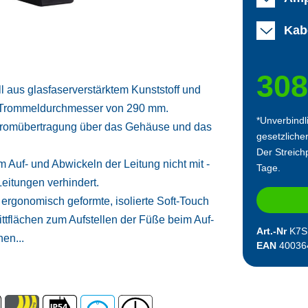
Kab
308
l aus glasfaserverstärktem Kunststoff und
em Trommeldurchmesser von 290 mm.
*Unverbindl
 Stromübertragung über das Gehäuse und das
gesetzliche
Der Streichp
 Auf- und Abwickeln der Leitung nicht mit -
Tage.
eitungen verhindert.
rgonomisch geformte, isolierte Soft-Touch
Trittflächen zum Aufstellen der Füße beim Auf-
Art.-Nr
K7S
en...
EAN
40036