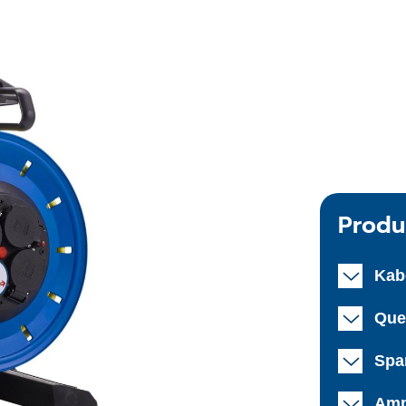
Produ
Kab
Que
Spa
Amp