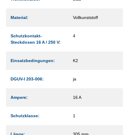
Material:
Vollkunststoff
Schutzkontakt-
4
Steckdosen 16 A / 250 V:
Einsatzbedingungen:
K2
DGUV-I 203-006:
ja
Ampere:
16 A
Schutzklasse:
1
Länge:
305 mm