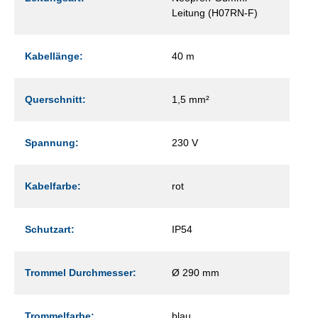
Leitung (H07RN-F)
Kabellänge:
40 m
Querschnitt:
1,5 mm²
Spannung:
230 V
Kabelfarbe:
rot
Schutzart:
IP54
Trommel Durchmesser:
Ø 290 mm
Trommelfarbe:
blau