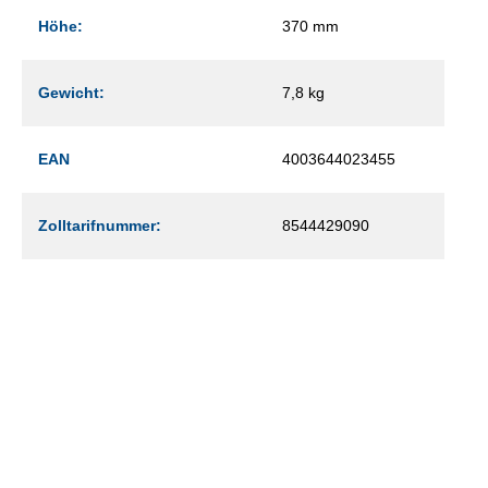
Höhe:
370 mm
Gewicht:
7,8 kg
EAN
4003644023455
Zolltarifnummer:
8544429090