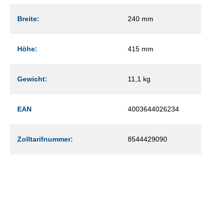
Breite:
240 mm
Höhe:
415 mm
Gewicht:
11,1 kg
EAN
4003644026234
Zolltarifnummer:
8544429090