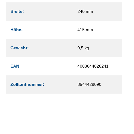
Breite:
240 mm
Höhe:
415 mm
Gewicht:
9,5 kg
EAN
4003644026241
Zolltarifnummer:
8544429090