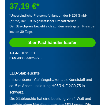
37,19 €*
*Unverbindliche Preisempfehlungen der HEDI GmbH
(brutto) inkl. 19 % gesetzlicher Umsatzsteuer.
Der Streichpreis bezieht sich auf den niedrigsten Preis der
letzten 30 Tage.
über Fachhändler kaufen
Art.-Nr
HL04LED
EAN
4003644024728
LED-Stableuchte
mit drehbarem Aufhängehaken aus Kunststoff und
ca. 5 m Anschlussleitung H05RN-F 2G0,75 in
schwarz.
Die Stableuchte hat eine Leistung von 4 Watt und
erreicht einen Nutzlichtstrom von 350 Lumen. Die