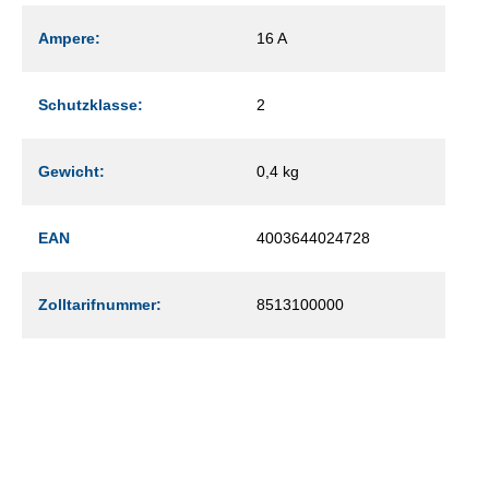
Ampere:
16 A
Schutzklasse:
2
Gewicht:
0,4 kg
EAN
4003644024728
Zolltarifnummer:
8513100000