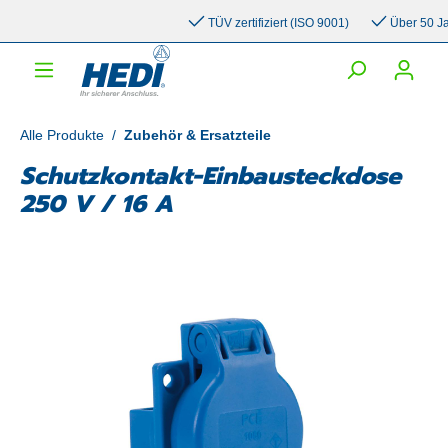
inhalt springen
TÜV zertifiziert (ISO 9001)
Über 50 Jahr
Alle Produkte
/
Zubehör & Ersatzteile
Schutzkontakt-Einbausteckdose
250 V / 16 A