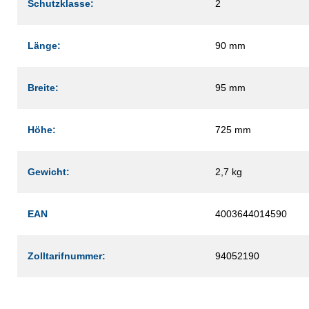
Schutzklasse:
2
Länge:
90 mm
Breite:
95 mm
Höhe:
725 mm
Gewicht:
2,7 kg
EAN
4003644014590
Zolltarifnummer:
94052190