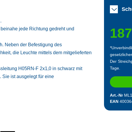
Schu
.
187
beinahe jede Richtung gedreht und
h. Neben der Befestigung des
*Unverbindl
keit, die Leuchte mittels dem mitgelieferten
gesetzliche
Der Streichp
Tage.
ssleitung H05RN-F 2x1,0 in schwarz mit
Sie ist ausgelegt für eine
Art.-Nr
ML1
EAN
40036