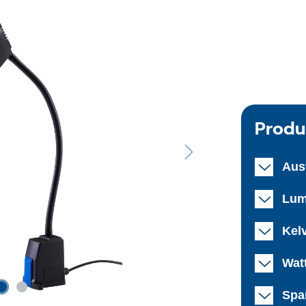
Produ
Aus
Lum
Kelv
Watt
Spa