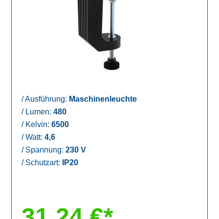
/
Ausführung:
Maschinenleuchte
/
Lumen:
480
/
Kelvin:
6500
/
Watt:
4,6
/
Spannung:
230 V
/
Schutzart:
IP20
31,24 €*