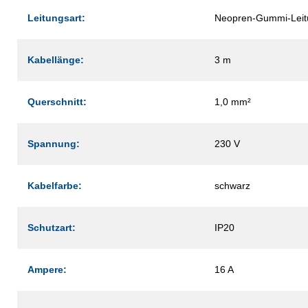
Leitungsart:
Neopren-Gummi-Leit
Kabellänge:
3 m
Querschnitt:
1,0 mm²
Spannung:
230 V
Kabelfarbe:
schwarz
Schutzart:
IP20
Ampere:
16 A