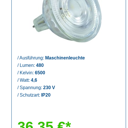
/
Ausführung:
Maschinenleuchte
/
Lumen:
480
/
Kelvin:
6500
/
Watt:
4,6
/
Spannung:
230 V
/
Schutzart:
IP20
36,35 €*