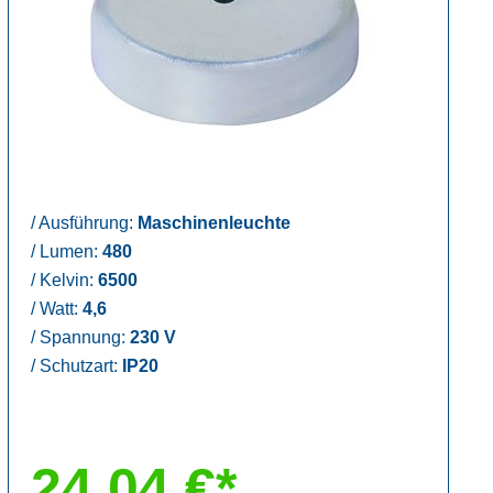
/
Ausführung:
Maschinenleuchte
/
Lumen:
480
/
Kelvin:
6500
/
Watt:
4,6
/
Spannung:
230 V
/
Schutzart:
IP20
24,04 €*